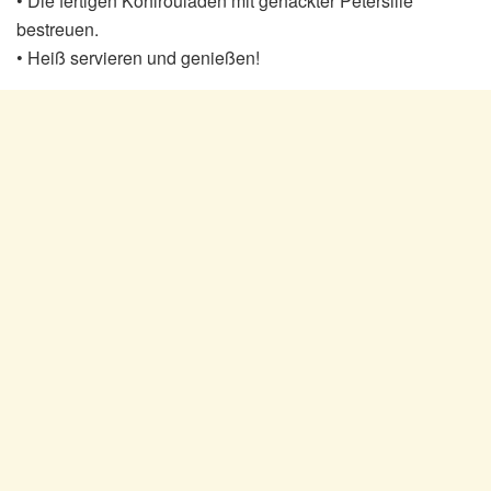
• Die fertigen Kohlrouladen mit gehackter Petersilie
bestreuen.
• Heiß servieren und genießen!