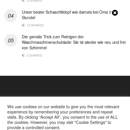
0 SHARES
Unser bester Schaschliktopf wie damals bei Oma in 1
Stunde!
13 SHARES
Der geniale Trick zum Reinigen der
Waschmaschinenschublade: Sie ist wieder wie neu und frei
von Schimmel
0 SHARES
We use cookies on our website to give you the most relevant
experience by remembering your preferences and repeat
visits. By clicking “Accept All”, you consent to the use of ALL
the cookies. However, you may visit "Cookie Settings" to
Cookie Policy
Datenschutz
provide a controlled consent.
Google Analytics und Cookie Dateien
über mich