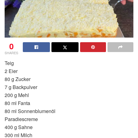
0
SHARES
Teig
2 Eier
80 g Zucker
7 g Backpulver
200 g Mehl
80 ml Fanta
80 ml Sonnenblumenöl
Paradiescreme
400 g Sahne
300 ml Milch