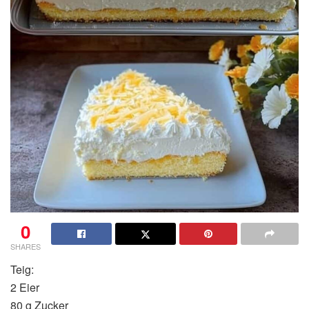
0
SHARES
Teig:
2 Eier
80 g Zucker