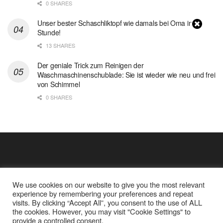
0 SHARES
Unser bester Schaschliktopf wie damals bei Oma in 1
Stunde!
13 SHARES
Der geniale Trick zum Reinigen der
Waschmaschinenschublade: Sie ist wieder wie neu und frei
von Schimmel
0 SHARES
We use cookies on our website to give you the most relevant
experience by remembering your preferences and repeat
visits. By clicking “Accept All”, you consent to the use of ALL
the cookies. However, you may visit "Cookie Settings" to
Cookie Policy
Datenschutz
provide a controlled consent.
Google Analytics und Cookie Dateien
über mich