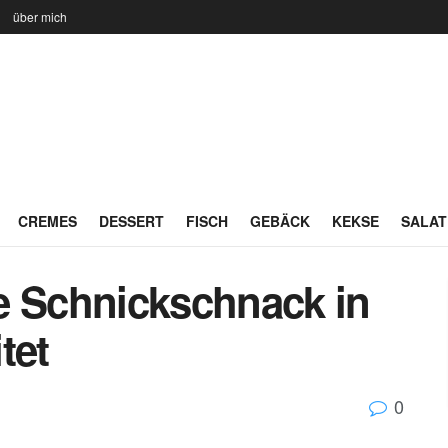
n
über mich
CREMES
DESSERT
FISCH
GEBÄCK
KEKSE
SALAT
e Schnickschnack in
tet
0