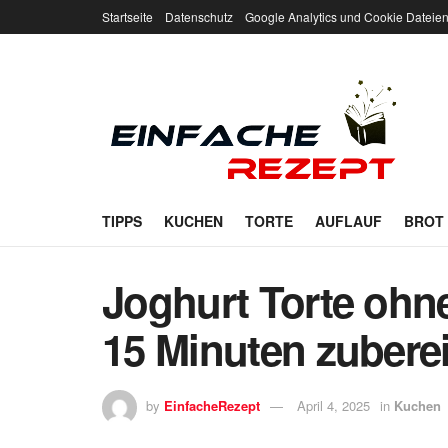
Startseite
Datenschutz
Google Analytics und Cookie Dateie
TIPPS
KUCHEN
TORTE
AUFLAUF
BROT
Joghurt Torte ohn
15 Minuten zuberei
by
EinfacheRezept
April 4, 2025
in
Kuchen