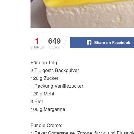
1
649
Share on Facebook
SHARES
VIEWS
Für den Teig:
2 TL, gestr. Backpulver
120 g Zucker
1 Packung Vanillezucker
120 g Mehl
3 Eier
100 g Margarine
Für die Creme:
1 Paket Götterspeise, Zitrone, für 500 ml Flüssigk