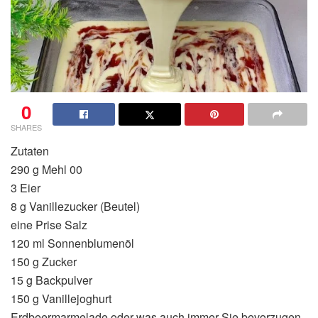
0
SHARES
Zutaten
290 g Mehl 00
3 Eier
8 g Vanillezucker (Beutel)
eine Prise Salz
120 ml Sonnenblumenöl
150 g Zucker
15 g Backpulver
150 g Vanillejoghurt
Erdbeermarmelade oder was auch immer Sie bevorzugen