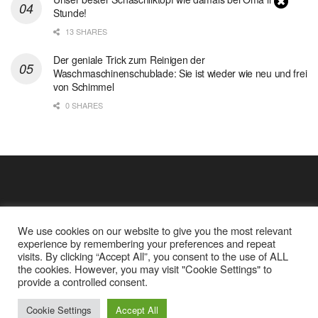
Stunde!
13 SHARES
Der geniale Trick zum Reinigen der
Waschmaschinenschublade: Sie ist wieder wie neu und frei
von Schimmel
0 SHARES
We use cookies on our website to give you the most relevant
experience by remembering your preferences and repeat
visits. By clicking “Accept All”, you consent to the use of ALL
the cookies. However, you may visit "Cookie Settings" to
Cookie Policy
Datenschutz
provide a controlled consent.
Google Analytics und Cookie Dateien
über mich
© 2025
Einfache Rezept
Cookie Settings
Accept All