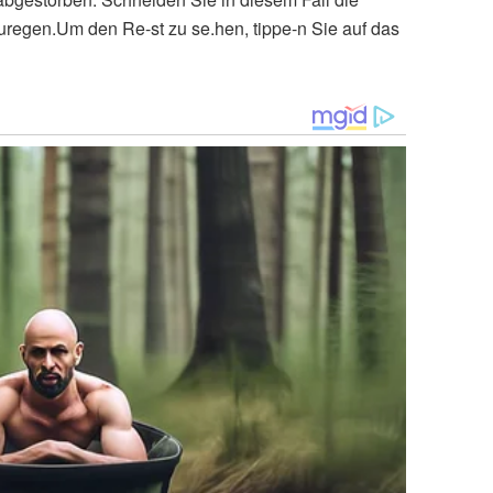
regen.Um den Re-st zu se.hen, tippe-n Sie auf das