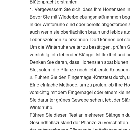
Blütenpracht erstrahlen.
1. Vergewissern Sie sich, dass Ihre Hortensien i
Bevor Sie mit Wiederbelebungsmaßnahmen beginne
in der Winterruhe sind oder bereits abgestorben 
auch wenn sie oberflächlich braun und leblos a
Lebenszeichen zu erkennen. Dort können bei st
Um die Winterruhe weiter zu bestätigen, prüfen S
vorsichtig; ein lebender Stängel ist flexibel und br
Denken Sie daran, dass Hortensien spät blühen kö
Sie, sofern die Pflanze noch lebt, erste Knospe
2. Führen Sie den Fingernagel-Kratztest durch,
Eine einfache Methode, um zu prüfen, ob Ihre Hort
vorsichtig mit dem Fingernagel oder einem klei
Sie darunter grünes Gewebe sehen, lebt der Stäng
Winterruhe.
Führen Sie diesen Test an mehreren Stängeln du
Gesundheitszustand der Pflanze zu verschaffen. 
der entsprechende Pflanzenteil möglicherweise 