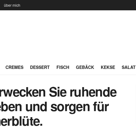
n
über mich
CREMES
DESSERT
FISCH
GEBÄCK
KEKSE
SALAT
erwecken Sie ruhende
ben und sorgen für
rblüte.