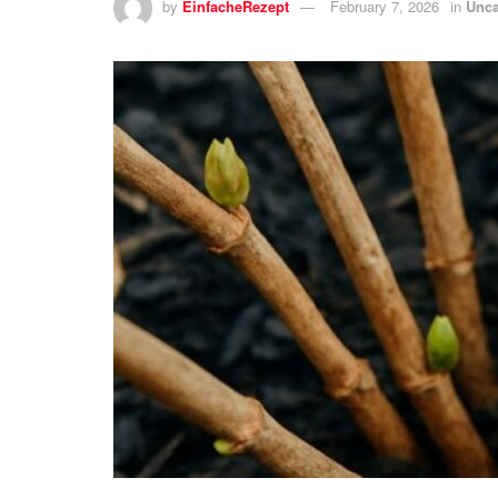
by
EinfacheRezept
February 7, 2026
in
Unca