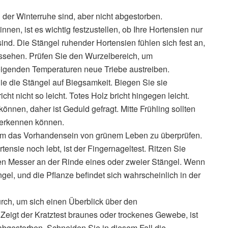
n der Winterruhe sind, aber nicht abgestorben.
n, ist es wichtig festzustellen, ob Ihre Hortensien nur
sind. Die Stängel ruhender Hortensien fühlen sich fest an,
ussehen. Prüfen Sie den Wurzelbereich, um
eigenden Temperaturen neue Triebe austreiben.
ie die Stängel auf Biegsamkeit. Biegen Sie sie
icht nicht so leicht. Totes Holz bricht hingegen leicht.
nnen, daher ist Geduld gefragt. Mitte Frühling sollten
n erkennen können.
 um das Vorhandensein von grünem Leben zu überprüfen.
ensie noch lebt, ist der Fingernageltest. Ritzen Sie
nen Messer an der Rinde eines oder zweier Stängel. Wenn
el, und die Pflanze befindet sich wahrscheinlich in der
rch, um sich einen Überblick über den
Zeigt der Kratztest braunes oder trockenes Gewebe, ist
abgestorben. Schneiden Sie in diesem Fall die