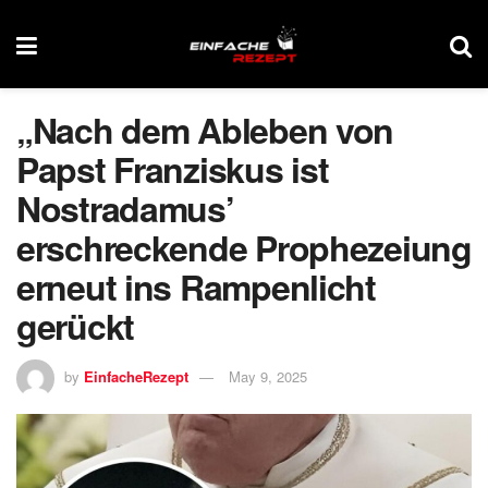
„Nach dem Ableben von
Papst Franziskus ist
Nostradamus’
erschreckende Prophezeiung
erneut ins Rampenlicht
gerückt
by
EinfacheRezept
May 9, 2025