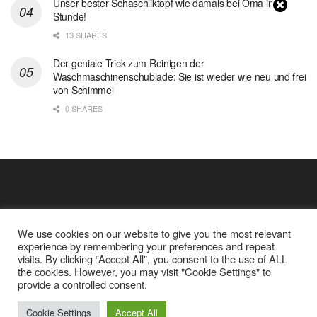
Unser bester Schaschliktopf wie damals bei Oma in 1
Stunde!
13 SHARES
Der geniale Trick zum Reinigen der
Waschmaschinenschublade: Sie ist wieder wie neu und frei
von Schimmel
0 SHARES
We use cookies on our website to give you the most relevant
experience by remembering your preferences and repeat
visits. By clicking “Accept All”, you consent to the use of ALL
the cookies. However, you may visit "Cookie Settings" to
Cookie Policy
Datenschutz
provide a controlled consent.
Google Analytics und Cookie Dateien
über mich
© 2025
Einfache Rezept
Cookie Settings
Accept All