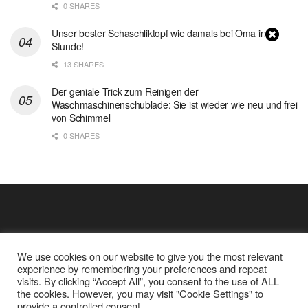
0 SHARES
Unser bester Schaschliktopf wie damals bei Oma in 1
Stunde!
13 SHARES
Der geniale Trick zum Reinigen der
Waschmaschinenschublade: Sie ist wieder wie neu und frei
von Schimmel
0 SHARES
We use cookies on our website to give you the most relevant
experience by remembering your preferences and repeat
visits. By clicking “Accept All”, you consent to the use of ALL
the cookies. However, you may visit "Cookie Settings" to
Cookie Policy
Datenschutz
provide a controlled consent.
Google Analytics und Cookie Dateien
über mich