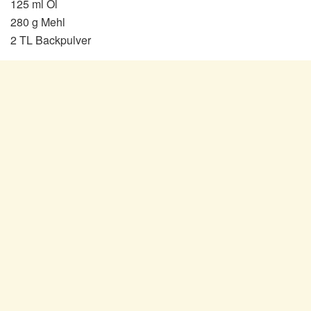
125 ml Öl
280 g Mehl
2 TL Backpulver