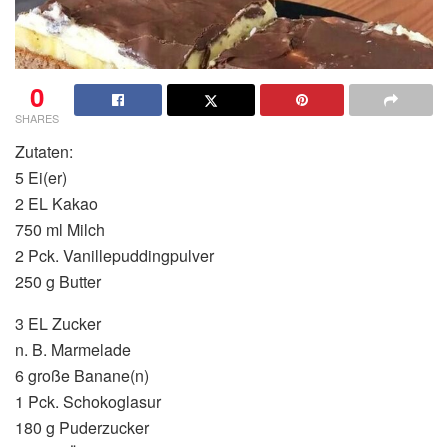
0
SHARES
Zutaten:
5 Ei(er)
2 EL Kakao
750 ml Milch
2 Pck. Vanillepuddingpulver
250 g Butter
3 EL Zucker
n. B. Marmelade
6 große Banane(n)
1 Pck. Schokoglasur
180 g Puderzucker