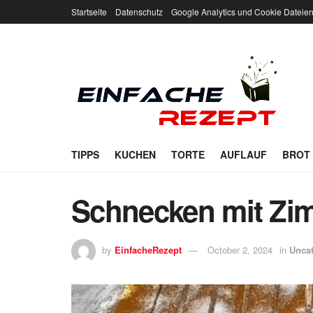
Startseite
Datenschutz
Google Analytics und Cookie Dateie
TIPPS
KUCHEN
TORTE
AUFLAUF
BROT
Schnecken mit Zim
by
EinfacheRezept
October 2, 2024
in
Unca