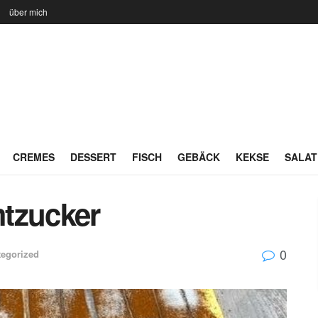
n
über mich
CREMES
DESSERT
FISCH
GEBÄCK
KEKSE
SALAT
tzucker
0
tegorized