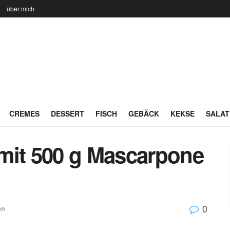
n
über mich
CREMES
DESSERT
FISCH
GEBÄCK
KEKSE
SALAT
mit 500 g Mascarpone
0
en