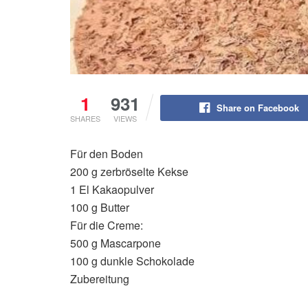
1
931
Share on Facebook
SHARES
VIEWS
Für den Boden
200 g zerbröselte Kekse
1 El Kakaopulver
100 g Butter
Für die Creme:
500 g Mascarpone
100 g dunkle Schokolade
Zubereitung