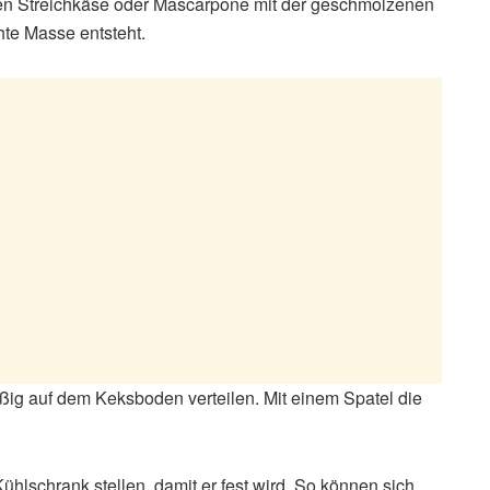
den Streichkäse oder Mascarpone mit der geschmolzenen
hte Masse entsteht.
g auf dem Keksboden verteilen. Mit einem Spatel die
lschrank stellen, damit er fest wird. So können sich