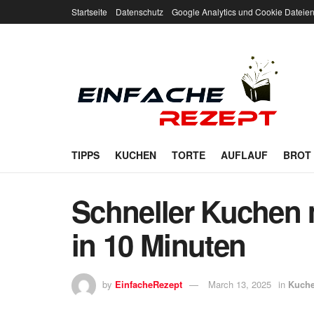
Startseite
Datenschutz
Google Analytics und Cookie Dateie
TIPPS
KUCHEN
TORTE
AUFLAUF
BROT
Schneller Kuchen 
in 10 Minuten
by
EinfacheRezept
March 13, 2025
in
Kuch