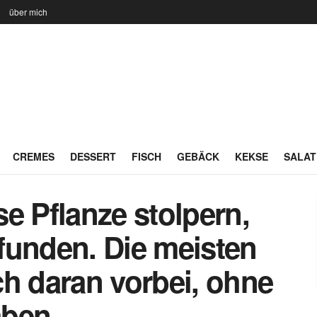
n
über mich
CREMES
DESSERT
FISCH
GEBÄCK
KEKSE
SALAT
e Pflanze stolpern,
funden. Die meisten
ch daran vorbei, ohne
aben