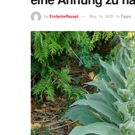
by
EinfacheRezept
May 14, 2025
in
Tipps