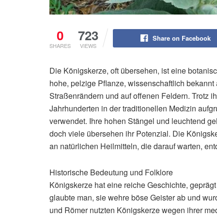
0
723
Share on Facebook
SHARES
VIEWS
Die Königskerze, oft übersehen, ist eine botani
hohe, pelzige Pflanze, wissenschaftlich bekannt 
Straßenrändern und auf offenen Feldern. Trotz 
Jahrhunderten in der traditionellen Medizin aufgru
verwendet. Ihre hohen Stängel und leuchtend gel
doch viele übersehen ihr Potenzial. Die Königsker
an natürlichen Heilmitteln, die darauf warten, en
Historische Bedeutung und Folklore
Königskerze hat eine reiche Geschichte, geprägt 
glaubte man, sie wehre böse Geister ab und wur
und Römer nutzten Königskerze wegen ihrer med