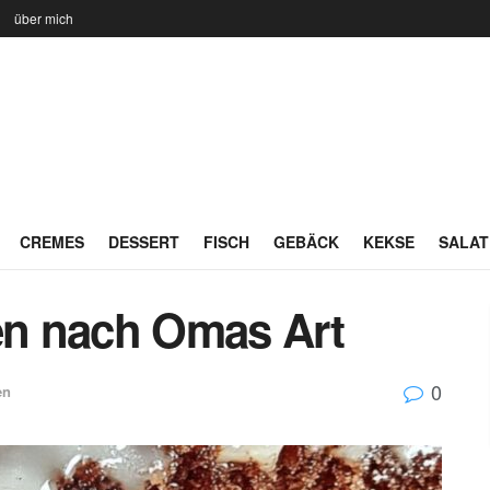
n
über mich
CREMES
DESSERT
FISCH
GEBÄCK
KEKSE
SALAT
n nach Omas Art
0
en