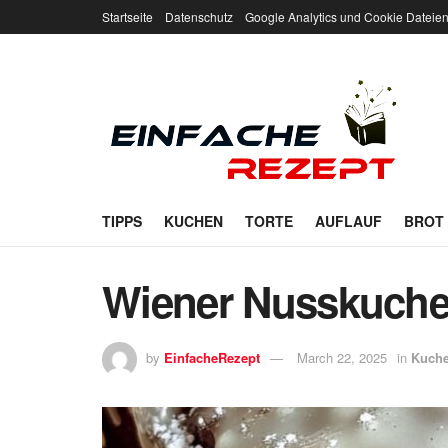
Startseite
Datenschutz
Google Analytics und Cookie Dateie
TIPPS
KUCHEN
TORTE
AUFLAUF
BROT
Wiener Nusskuche
by
EinfacheRezept
March 22, 2025
in
Kuch