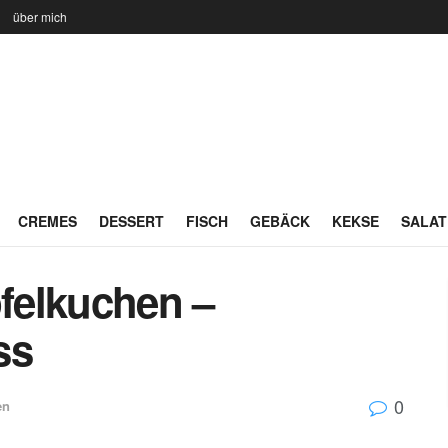
n
über mich
CREMES
DESSERT
FISCH
GEBÄCK
KEKSE
SALAT
felkuchen –
ss
0
en