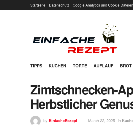
Startseite
Datenschutz
Google Analytics und Cookie Dateie
TIPPS
KUCHEN
TORTE
AUFLAUF
BROT
Zimtschnecken-Ap
Herbstlicher Genu
by
EinfacheRezept
March 22, 2025
in
Kuch