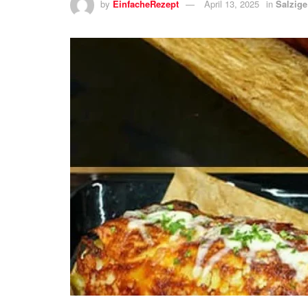
by
EinfacheRezept
April 13, 2025
in
Salzige