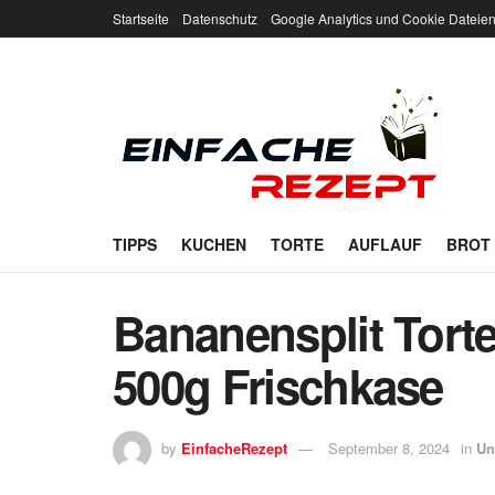
Startseite
Datenschutz
Google Analytics und Cookie Dateie
TIPPS
KUCHEN
TORTE
AUFLAUF
BROT
Bananensplit Tort
500g Frischkase
by
EinfacheRezept
September 8, 2024
in
Un