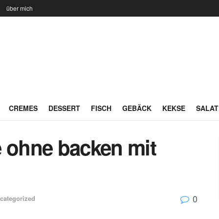
n
über mich
CREMES
DESSERT
FISCH
GEBÄCK
KEKSE
SALAT
e ohne backen mit
0
categorized