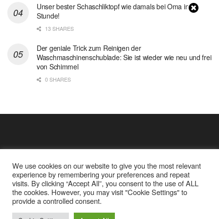
Unser bester Schaschliktopf wie damals bei Oma in 1
Stunde!
13 SHARES
Der geniale Trick zum Reinigen der
Waschmaschinenschublade: Sie ist wieder wie neu und frei
von Schimmel
0 SHARES
We use cookies on our website to give you the most relevant
experience by remembering your preferences and repeat
visits. By clicking “Accept All”, you consent to the use of ALL
the cookies. However, you may visit "Cookie Settings" to
Cookie Policy
Datenschutz
provide a controlled consent.
Google Analytics und Cookie Dateien
über mich