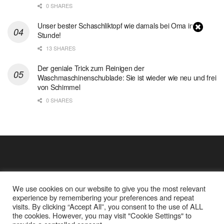
0 SHARES
Unser bester Schaschliktopf wie damals bei Oma in 1
Stunde!
13 SHARES
Der geniale Trick zum Reinigen der
Waschmaschinenschublade: Sie ist wieder wie neu und frei
von Schimmel
0 SHARES
We use cookies on our website to give you the most relevant
experience by remembering your preferences and repeat
visits. By clicking “Accept All”, you consent to the use of ALL
the cookies. However, you may visit "Cookie Settings" to
Cookie Policy
Datenschutz