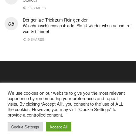
13 SHARES
Der geniale Trick zum Reinigen der
Waschmaschinenschublade: Sie ist wieder wie neu und frei
von Schimmel
0 SHARES
We use cookies on our website to give you the most relevant
experience by remembering your preferences and repeat
visits. By clicking “Accept All”, you consent to the use of ALL
the cookies. However, you may visit "Cookie Settings" to
Cookie Policy
Datenschutz
provide a controlled consent.
Google Analytics und Cookie Dateien
über mich
© 2025
Einfache Rezept
Cookie Settings
Accept All