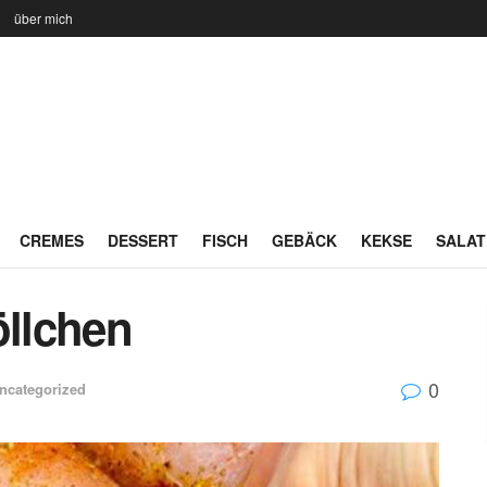
n
über mich
CREMES
DESSERT
FISCH
GEBÄCK
KEKSE
SALAT
llchen
0
ncategorized