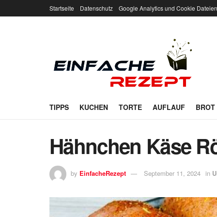
Startseite
Datenschutz
Google Analytics und Cookie Dateie
TIPPS
KUCHEN
TORTE
AUFLAUF
BROT
Hähnchen Käse Rö
by
EinfacheRezept
September 11, 2024
in
U