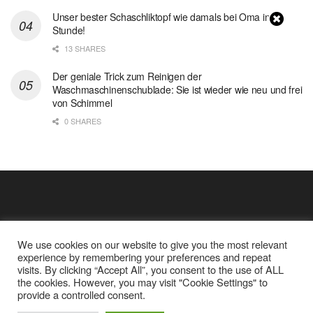
Unser bester Schaschliktopf wie damals bei Oma in 1
Stunde!
13 SHARES
Der geniale Trick zum Reinigen der
Waschmaschinenschublade: Sie ist wieder wie neu und frei
von Schimmel
0 SHARES
We use cookies on our website to give you the most relevant
experience by remembering your preferences and repeat
visits. By clicking “Accept All”, you consent to the use of ALL
the cookies. However, you may visit "Cookie Settings" to
Cookie Policy
Datenschutz
provide a controlled consent.
Google Analytics und Cookie Dateien
über mich