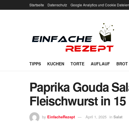
Startseite
Datenschutz
Google Analytics und Cookie Dateie
TIPPS
KUCHEN
TORTE
AUFLAUF
BROT
Paprika Gouda Sal
Fleischwurst in 15
by
EinfacheRezept
April 1, 2025
in
Salat