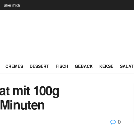
n
über mich
CREMES
DESSERT
FISCH
GEBÄCK
KEKSE
SALAT
at mit 100g
 Minuten
0