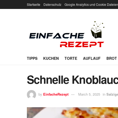
Startseite
Datenschutz
Google Analytics und Cookie Dateie
TIPPS
KUCHEN
TORTE
AUFLAUF
BROT
Schnelle Knoblau
by
EinfacheRezept
March 5, 2025
in
Salzig