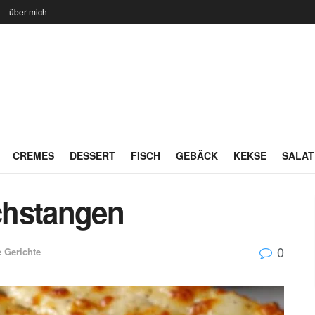
n
über mich
CREMES
DESSERT
FISCH
GEBÄCK
KEKSE
SALAT
chstangen
0
e Gerichte