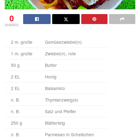
0
SHARES
2 m.-große
Gemüsezwiebel(n)
1 m.-große
Zwiebel(n), rote
50 g
Butter
2 EL
Honig
2 EL
Balsamico
n. B.
Thymianzweig(e)
n. B.
Salz und Pfeffer
250 g
Blätterteig
n. B.
Parmesan in Scheibchen