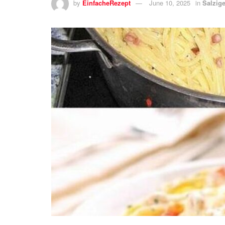
by
EinfacheRezept
June 10, 2025
in
Salzige