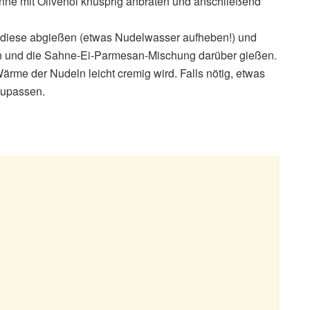
nne mit Olivenöl knusprig anbraten und anschließend
d, diese abgießen (etwas Nudelwasser aufheben!) und
en und die Sahne-Ei-Parmesan-Mischung darüber gießen.
ärme der Nudeln leicht cremig wird. Falls nötig, etwas
zupassen.