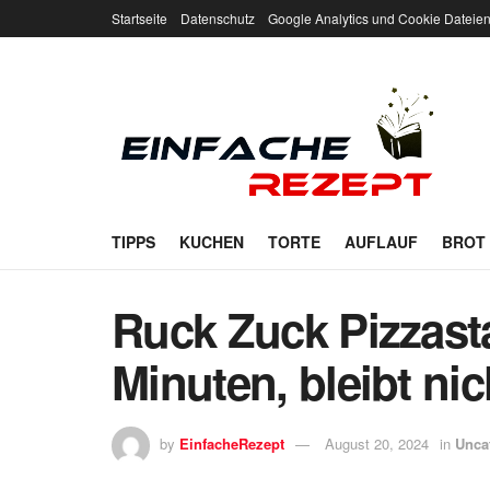
Startseite
Datenschutz
Google Analytics und Cookie Dateie
TIPPS
KUCHEN
TORTE
AUFLAUF
BROT
Ruck Zuck Pizzast
Minuten, bleibt nic
by
EinfacheRezept
August 20, 2024
in
Unca