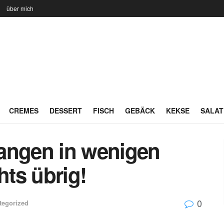
n
über mich
CREMES
DESSERT
FISCH
GEBÄCK
KEKSE
SALAT
angen in wenigen
hts übrig!
0
tegorized