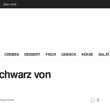
n
über mich
CREMES
DESSERT
FISCH
GEBÄCK
KEKSE
SALAT
Schwarz von
0
tegorized