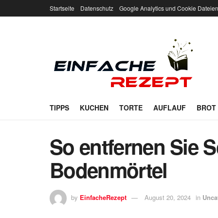
Startseite
Datenschutz
Google Analytics und Cookie Dateie
TIPPS
KUCHEN
TORTE
AUFLAUF
BROT
So entfernen Sie 
Bodenmörtel
by
EinfacheRezept
August 20, 2024
in
Unca