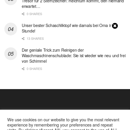
Tresor für 2 Sternzeichen: Reichtum kommt, den niemand
erwartet…
0 SHARES
Unser bester Schaschliktopf wie damals bei Oma in 1
Stunde!
13 SHARES
Der geniale Trick zum Reinigen der
Waschmaschinenschublade: Sie ist wieder wie neu und frei
von Schimmel
0 SHARES
We use cookies on our website to give you the most relevant
experience by remembering your preferences and repeat
visits. By clicking “Accept All”, you consent to the use of ALL