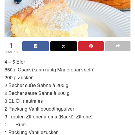
1
SHARES
4 – 5 Eier
850 g Quark (kann ruhig Magerquark sein)
200 g Zucker
2 Becher süße Sahne à 200 g
2 Becher saure Sahne à 200 g
3 EL Öl, neutrales
2 Packung Vanillepuddingpulver
3 Tropfen Zitronenaroma (Backöl Zitrone)
1 TL Rum
1 Packung Vanillezucker