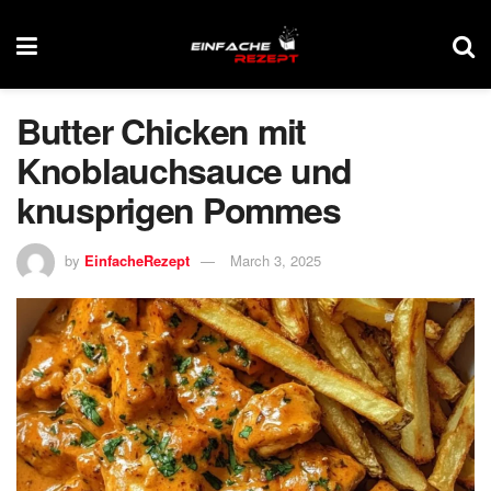
Butter Chicken mit
Knoblauchsauce und
knusprigen Pommes
by
EinfacheRezept
March 3, 2025