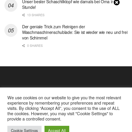
Unser bester Schaschliktopf wie damals bei Oma in 1
Stunde!
13 SHARES
Der geniale Trick zum Reinigen der
Waschmaschinenschublade: Sie ist wieder wie neu und frei
von Schimmel
0 SHARES
We use cookies on our website to give you the most relevant
experience by remembering your preferences and repeat
visits. By clicking “Accept All”, you consent to the use of ALL
the cookies. However, you may visit "Cookie Settings" to
Cookie Policy
Datenschutz
provide a controlled consent.
Google Analytics und Cookie Dateien
über mich
© 2025
Einfache Rezept
Cookie Settings
Accept All