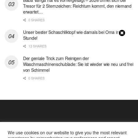
Baba Vanga hat es vorhergesagt – 2026 öffnet sich der
Tresor für 2 Sternzeichen: Reichtum kommt, den niemand
erwartet…
0 SHARES
Unser bester Schaschliktopf wie damals bei Oma in 1
Stunde!
13 SHARES
Der geniale Trick zum Reinigen der
Waschmaschinenschublade: Sie ist wieder wie neu und frei
von Schimmel
0 SHARES
We use cookies on our website to give you the most relevant
experience by remembering your preferences and repeat