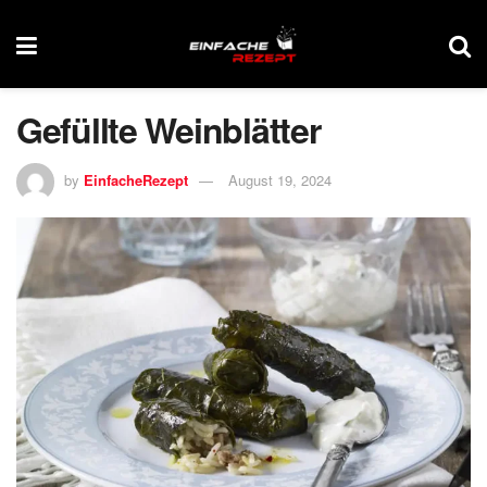
Gefüllte Weinblätter
by
EinfacheRezept
August 19, 2024