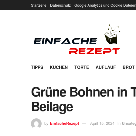
Startseite
Datenschutz
Google Analytics und Cookie Dateie
TIPPS
KUCHEN
TORTE
AUFLAUF
BROT
Grüne Bohnen in 
Beilage
by
EinfacheRezept
April 15, 2024
in
Uncate