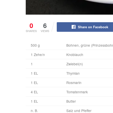
0
6
Share on Facebook
SHARES
VIEWS
500 g
Bohnen, grüne (Prinzessbohn
1 Zehe/n
Knoblauch
1
Zwiebel(n)
1 EL
Thymian
1 EL
Rosmarin
4 EL
Tomatenmark
1 EL
Butter
n. B.
Salz und Pfeffer