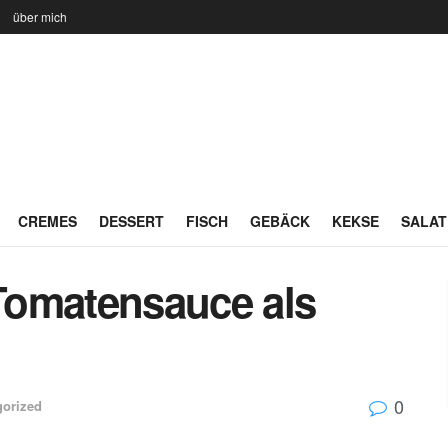
n
über mich
CREMES
DESSERT
FISCH
GEBÄCK
KEKSE
SALAT
Tomatensauce als
0
gorized