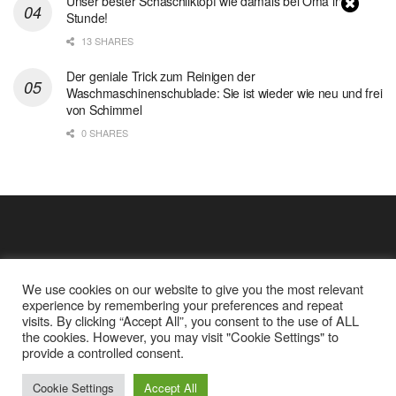
Unser bester Schaschliktopf wie damals bei Oma in 1
Stunde!
13 SHARES
Der geniale Trick zum Reinigen der
Waschmaschinenschublade: Sie ist wieder wie neu und frei
von Schimmel
0 SHARES
We use cookies on our website to give you the most relevant
experience by remembering your preferences and repeat
visits. By clicking “Accept All”, you consent to the use of ALL
the cookies. However, you may visit "Cookie Settings" to
Cookie Policy
Datenschutz
provide a controlled consent.
Google Analytics und Cookie Dateien
über mich
© 2025
Einfache Rezept
Cookie Settings
Accept All