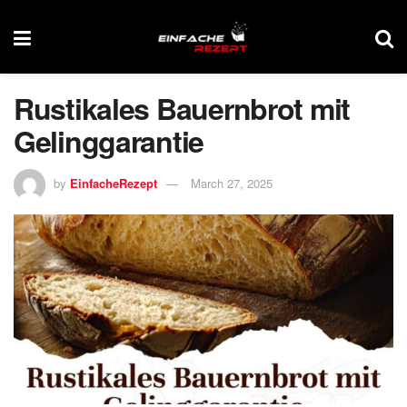
Rustikales Bauernbrot mit
Gelinggarantie
by
EinfacheRezept
March 27, 2025