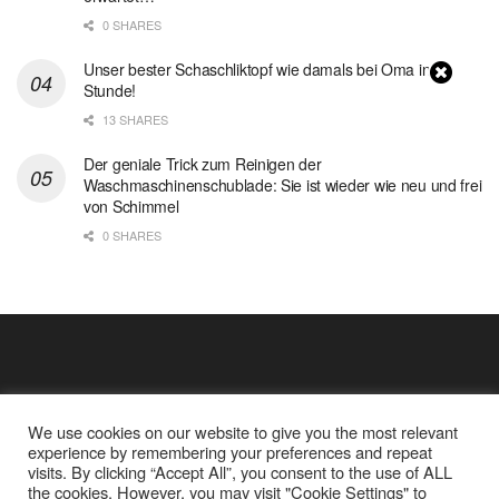
0 SHARES
Unser bester Schaschliktopf wie damals bei Oma in 1
Stunde!
13 SHARES
Der geniale Trick zum Reinigen der
Waschmaschinenschublade: Sie ist wieder wie neu und frei
von Schimmel
0 SHARES
We use cookies on our website to give you the most relevant
experience by remembering your preferences and repeat
visits. By clicking “Accept All”, you consent to the use of ALL
the cookies. However, you may visit "Cookie Settings" to
Cookie Policy
Datenschutz