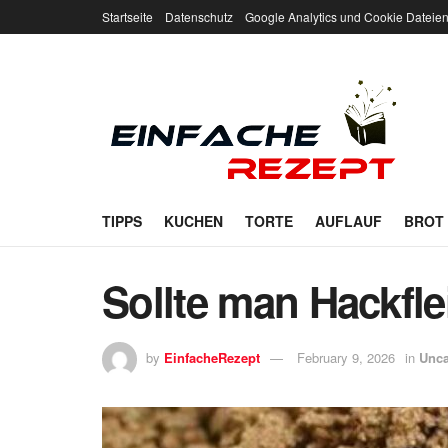
Startseite
Datenschutz
Google Analytics und Cookie Dateie
TIPPS
KUCHEN
TORTE
AUFLAUF
BROT
Sollte man Hackfl
by
EinfacheRezept
February 9, 2026
in
Unca