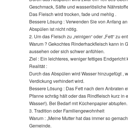
Geschmack, Säfte und wasserlösliche Nährstoffe
Das Fleisch wird trocken, fade und mehlig .
Bessere Lösung : Verwenden Sie von Anfang an R
Abspülen ist nicht nötig.
2. Um das Fleisch zu „reinigen“ oder „Fett“ zu en
Warum ? Gekochtes Rinderhackfleisch kann in Ge
aussehen oder sich schwer anfühlen.
Ziel : Ein leichteres, weniger fettiges Endgericht 
Realität :
Durch das Abspülen wird Wasser hinzugefügt , w
Verdickung verhindert wird.
Bessere Lösung : Das Fett nach dem Anbraten ei
Pfanne schräg hält oder das Rindfleisch kurz in e
Wasser!). Bei Bedarf mit Küchenpapier abtupfen.
3. Tradition oder Familiengewohnheit
Warum : „Meine Mutter hat das immer so gemacht
Gemeinde.