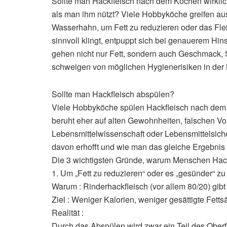
Sollte man Hackfleisch nach dem Kochen wirklic
als man ihm nützt? Viele Hobbyköche greifen au
Wasserhahn, um Fett zu reduzieren oder das Flei
sinnvoll klingt, entpuppt sich bei genauerem Hin
gehen nicht nur Fett, sondern auch Geschmack, S
schweigen von möglichen Hygienerisiken in der
Sollte man Hackfleisch abspülen?
Viele Hobbyköche spülen Hackfleisch nach dem Ko
beruht eher auf alten Gewohnheiten, falschen Vo
Lebensmittelwissenschaft oder Lebensmittelsiche
davon erhofft und wie man das gleiche Ergebnis cl
Die 3 wichtigsten Gründe, warum Menschen Hac
1. Um „Fett zu reduzieren“ oder es „gesünder“ z
Warum : Rinderhackfleisch (vor allem 80/20) gibt
Ziel : Weniger Kalorien, weniger gesättigte Fett
Realität :
Durch das Abspülen wird zwar ein Teil des Oberf