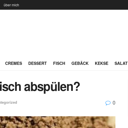
n
über mich
CREMES
DESSERT
FISCH
GEBÄCK
KEKSE
SALAT
eisch abspülen?
0
tegorized