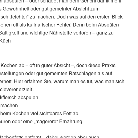
h abspülen – oder schadet man dem Gericht damit mehr,
s Gewohnheit oder gut gemeinter Absicht zum
sch „leichter“ zu machen. Doch was auf den ersten Blick
sehen oft als kulinarischer Fehler. Denn beim Abspülen
aftigkeit und wichtige Nährstoffe verloren – ganz zu
 Küch
chen ab – oft in guter Absicht –, doch diese Praxis
rstellungen oder gut gemeinten Ratschlägen als auf
rheit. Hier erfahren Sie, warum man es tut, was man sich
everer erzielt .
kfleisch abspülen
u machen
 beim Kochen viel sichtbares Fett ab.
säuren oder eine „magerere“ Ernährung.
lächenfetts entfernt – dabei werden aber auch