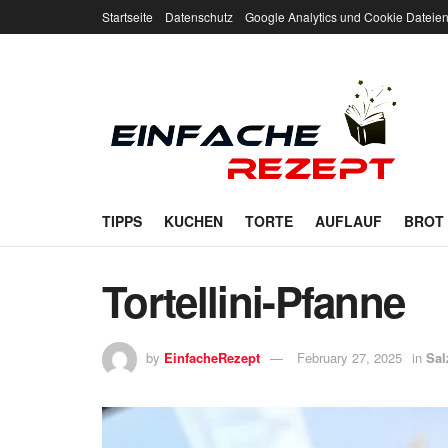
Startseite
Datenschutz
Google Analytics und Cookie Dateie
TIPPS
KUCHEN
TORTE
AUFLAUF
BROT
Tortellini-Pfanne
by
EinfacheRezept
February 27, 2025
in
Sal