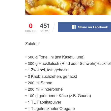
0
451
Share on Facebook
SHARES
VIEWS
Zutaten:
• 500 g Tortellini (mit Käsefüllung)
• 300 g Hackfleisch (Rind oder Schwein)Hackfle
• 1 Zwiebel, fein gehackt
• 2 Knoblauchzehen, gehackt
• 200 ml Sahne
• 200 ml Rinderbrühe
• 100 g geriebener Käse (z.B. Gouda)
• 1 TL Paprikapulver
• 1 TL getrockneter Oregano