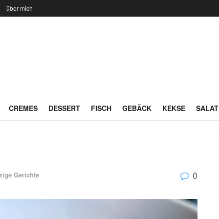
n
über mich
CREMES
DESSERT
FISCH
GEBÄCK
KEKSE
SALAT
0
zige Gerichte