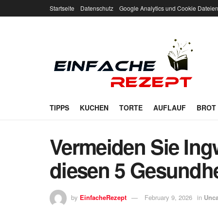
Startseite
Datenschutz
Google Analytics und Cookie Dateie
TIPPS
KUCHEN
TORTE
AUFLAUF
BROT
Vermeiden Sie Ing
diesen 5 Gesundhe
by
EinfacheRezept
February 9, 2026
in
Unca