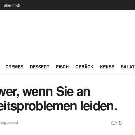
n
über mich
CREMES
DESSERT
FISCH
GEBÄCK
KEKSE
SALAT
wer, wenn Sie an
itsproblemen leiden.
0
tegorized