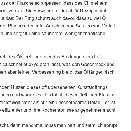
uss der Flasche so anpassen, dass das Öl in einem
nen, wie viel Sie verwenden – ideal für Rezepte, bei
nur das: Der Ring schützt auch davor, dass zu viel Öl
der Pfanne oder beim Anrichten von Salaten von Vorteil
eren und sorgt für eine sauberere, weniger chaotische
keit des Öls bei, indem er das Eindringen von Luft
das Öl schneller oxydieren lässt, was den Geschmack und
inen aber feinen Verbesserung bleibt das Öl länger frisch
er den Nutzen dieses oft übersehenen Kunststoffrings
nnen und warum es sich lohnt, diesen Teil Ihrer Flasche
 ist weit mehr als nur ein unscheinbares Detail – er ist
he effizienter und Ihre Kocherlebnisse angenehmer macht.
cht, denn manchmal muss man hart und ziemlich abrupt