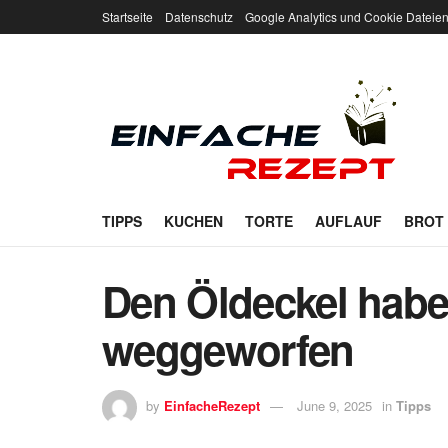
Startseite
Datenschutz
Google Analytics und Cookie Dateie
TIPPS
KUCHEN
TORTE
AUFLAUF
BROT
Den Öldeckel habe
weggeworfen
by
EinfacheRezept
June 9, 2025
in
Tipps