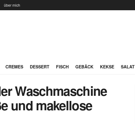
n
über mich
CREMES
DESSERT
FISCH
GEBÄCK
KEKSE
SALAT
n der Waschmaschine
iße und makellose