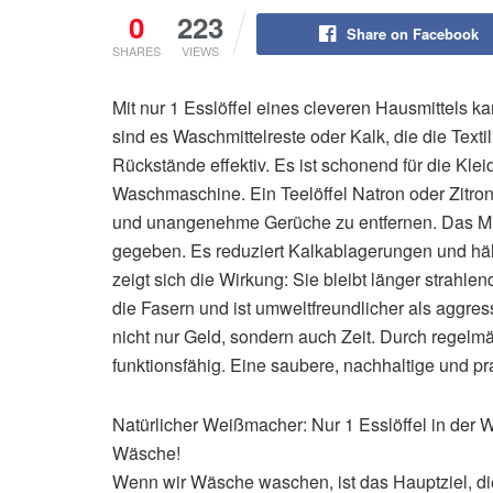
0
223
Share on Facebook
SHARES
VIEWS
Mit nur 1 Esslöffel eines cleveren Hausmittels 
sind es Waschmittelreste oder Kalk, die die Texti
Rückstände effektiv. Es ist schonend für die Kle
Waschmaschine. Ein Teelöffel Natron oder Zitro
und unangenehme Gerüche zu entfernen. Das Mitt
gegeben. Es reduziert Kalkablagerungen und hä
zeigt sich die Wirkung: Sie bleibt länger strahle
die Fasern und ist umweltfreundlicher als aggres
nicht nur Geld, sondern auch Zeit. Durch rege
funktionsfähig. Eine saubere, nachhaltige und pr
Natürlicher Weißmacher: Nur 1 Esslöffel in der
Wäsche!
Wenn wir Wäsche waschen, ist das Hauptziel, di